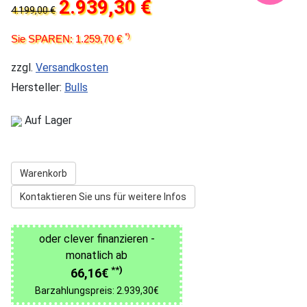
2.939,30 €
4.199,00 €
*)
Sie SPAREN: 1.259,70 €
zzgl.
Versandkosten
Hersteller:
Bulls
Auf Lager
Warenkorb
Kontaktieren Sie uns für weitere Infos
oder clever finanzieren -
monatlich ab
**)
66,16€
Barzahlungspreis: 2.939,30€