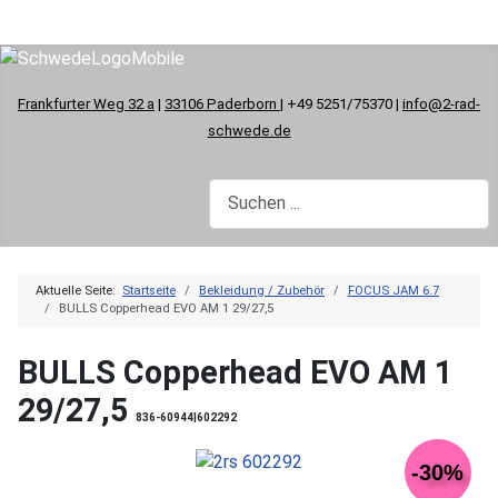
Frankfurter Weg 32 a
|
33106 Paderborn
| +49 5251/75370 |
info@2-rad-
schwede.de
Aktuelle Seite:
Startseite
Bekleidung / Zubehör
FOCUS JAM 6.7
BULLS Copperhead EVO AM 1 29/27,5
BULLS Copperhead EVO AM 1
29/27,5
836-60944|602292
-30%