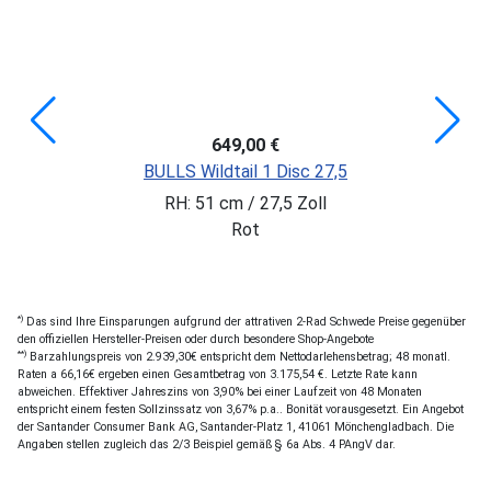
649,00 €
BULLS Wildtail 1 Disc 27,5
RH: 51 cm / 27,5 Zoll
Rot
*)
Das sind Ihre Einsparungen aufgrund der attrativen 2-Rad Schwede Preise gegenüber
den offiziellen Hersteller-Preisen oder durch besondere Shop-Angebote
**)
Barzahlungspreis von 2.939,30€ entspricht dem Nettodarlehensbetrag; 48 monatl.
Raten a 66,16€ ergeben einen Gesamtbetrag von 3.175,54 €. Letzte Rate kann
abweichen. Effektiver Jahreszins von 3,90% bei einer Laufzeit von 48 Monaten
entspricht einem festen Sollzinssatz von 3,67% p.a.. Bonität vorausgesetzt. Ein Angebot
der Santander Consumer Bank AG, Santander-Platz 1, 41061 Mönchengladbach. Die
Angaben stellen zugleich das 2/3 Beispiel gemäß § 6a Abs. 4 PAngV dar.