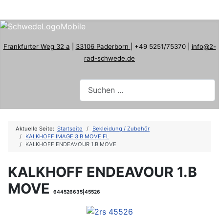
Frankfurter Weg 32 a
|
33106 Paderborn
| +49 5251/75370 |
info@2-
rad-schwede.de
Aktuelle Seite:
Startseite
Bekleidung / Zubehör
KALKHOFF IMAGE 3.B MOVE FL
KALKHOFF ENDEAVOUR 1.B MOVE
KALKHOFF ENDEAVOUR 1.B
MOVE
644526635|45526