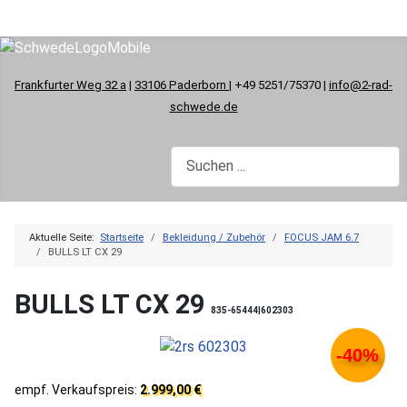
Frankfurter Weg 32 a
|
33106 Paderborn
| +49 5251/75370 |
info@2-rad-
schwede.de
Aktuelle Seite:
Startseite
Bekleidung / Zubehör
FOCUS JAM 6.7
BULLS LT CX 29
BULLS LT CX 29
835-65444|602303
-40%
empf. Verkaufspreis:
2.999,00 €