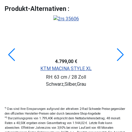
Produkt-Alternativen :
4.799,00 €
KTM MACINA STYLE XL
RH: 63 cm / 28 Zoll
Schwarz,Silber,Grau
*)
Das sind Ihre Einsparungen aufgrund der attrativen 2-Rad Schwede Preise gegenüber
den offiziellen Hersteller-Preisen oder durch besondere Shop-Angebote
**)
Barzahlungspreis von 1.799,40€ entspricht dem Nettodarlehensbetrag; 48 monatl.
Raten a 40,50€ ergeben einen Gesamtbetrag von 1.944,02 €. Letzte Rate kann
abweichen. Effektiver Jahreszins von 3,90% bei einer Laufzeit von 48 Monaten