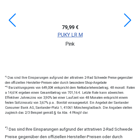
79,99 €
PUKY LR M
Pink
*)
Das sind Ihre Einsparungen aufgrund der attrativen 2-Rad Schwede Preise gegenüber
den offiziellen Hersteller-Preisen oder durch besondere Shop-Angebote
**)
Barzahlungspreis von 649,00€ entspricht dem Nettodarlehensbetrag; 48 monatl. Raten
a 14,61€ ergeben einen Gesamtbetrag von 701,16 €. Letzte Rate kann abweichen.
Effektiver Jahreszins von 3,90% bei einer Laufzeit von 48 Monaten entspricht einem
festen Sollzinssatz von 3,67% p.a.. Bonität vorausgesetzt. Ein Angebot der Santander
Consumer Bank AG, Santander-Platz 1, 41061 Mönchengladbach. Die Angaben stellen
zugleich das 2/3 Beispiel gemäß § 6a Abs. 4 PAngV dar.
*)
Das sind Ihre Einsparungen aufgrund der attrativen 2-Rad Schwede
Preise gegenüber den offiziellen Hersteller-Preisen oder durch