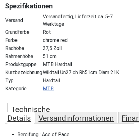
Spezifikationen
Versandfertig, Lieferzeit ca. 5-7
Versand
Werktage
Grundfarbe
Rot
Farbe
chrome red
Radhöhe
27,5 Zoll
Rahmenhöhe
51 cm
Produktguppe
MTB Hardtail
Kurzbezeichnung
Wildtail Un27 ch Rh51cm Diam 21K
Typ
Hardtail
Kategorie
MTB
Technische
Details
Versandinformationen
Fina
Bereifung : Ace of Pace