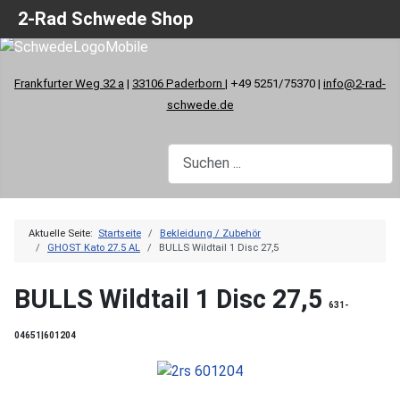
2-Rad Schwede Shop
Frankfurter Weg 32 a
|
33106 Paderborn
| +49 5251/75370 |
info@2-rad-
schwede.de
Aktuelle Seite:
Startseite
Bekleidung / Zubehör
GHOST Kato 27.5 AL
BULLS Wildtail 1 Disc 27,5
BULLS Wildtail 1 Disc 27,5
631-
04651|601204