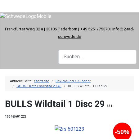
Frankfurter Weg 32 a
|
33106 Paderborn
| +49 5251/75370 |
info@2-rad-
schwede.de
Aktuelle Seite:
Startseite
Bekleidung / Zubehör
GHOST Kato Essential 29 AL
BULLS Wildtail 1 Disc 29
BULLS Wildtail 1 Disc 29
631-
10046|601223
-50%