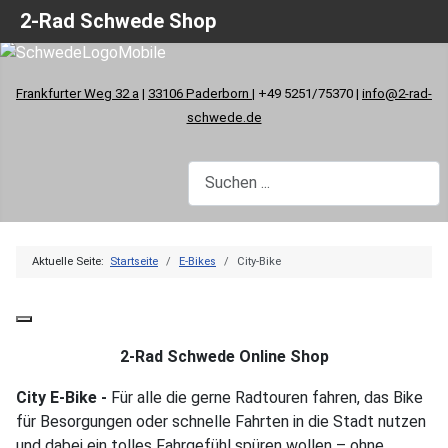
2-Rad Schwede Shop
Frankfurter Weg 32 a
|
33106 Paderborn
| +49 5251/75370 |
info@2-rad-
schwede.de
Aktuelle Seite:
Startseite
E-Bikes
City-Bike
2-Rad Schwede Online Shop
City E-Bike -
Für alle die gerne Radtouren fahren, das Bike
für Besorgungen oder schnelle Fahrten in die Stadt nutzen
und dabei ein tolles Fahrgefühl spüren wollen – ohne