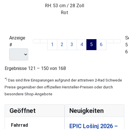
RH: 53 cm / 28 Zoll
Rot
Anzeige
S
1
2
3
4
5
6
#
5
6
Ergebnisse 121 – 150 von 168
*)
Das sind Ihre Einsparungen aufgrund der attrativen 2-Rad Schwede
Preise gegenüber den offiziellen Hersteller-Preisen oder durch
besondere Shop-Angebote
Geöffnet
Neuigkeiten
Fahrrad
EPIC Lošinj 2026 –