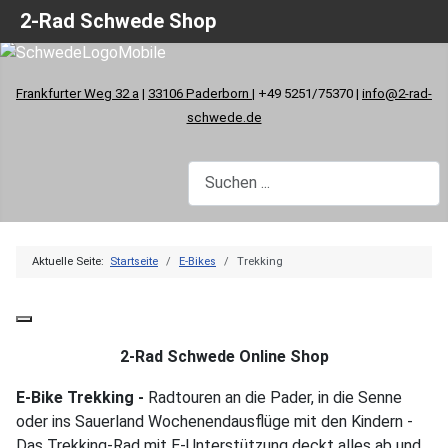
2-Rad Schwede Shop
Frankfurter Weg 32 a
|
33106 Paderborn
| +49 5251/75370 |
info@2-rad-
schwede.de
Aktuelle Seite:
Startseite
E-Bikes
Trekking
2-Rad Schwede Online Shop
E-Bike Trekking -
Radtouren an die Pader, in die Senne
oder ins Sauerland Wochenendausflüge mit den Kindern -
Das Trekking-Rad mit E-Unterstützung deckt alles ab und