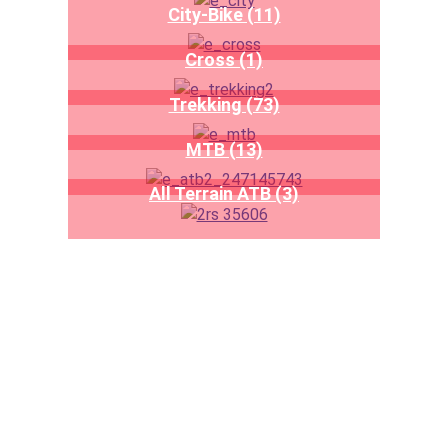
City-Bike (11)
Cross (1)
Trekking (73)
MTB (13)
All Terrain ATB (3)