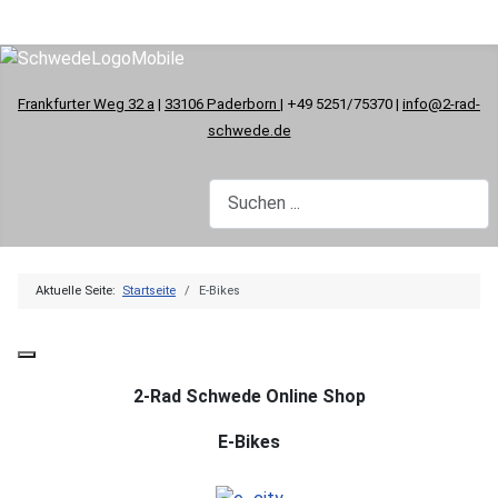
Frankfurter Weg 32 a
|
33106 Paderborn
| +49 5251/75370 |
info@2-rad-
schwede.de
Aktuelle Seite:
Startseite
E-Bikes
2-Rad Schwede Online Shop
E-Bikes