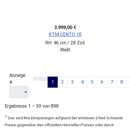
3.999,00 €
KTM CENTO 10
RH: 46 cm / 28 Zoll
Weiß
Anzeige
1
2
3
4
5
6
7
8
#
Ergebnisse 1 – 30 von 898
*)
Das sind Ihre Einsparungen aufgrund der attrativen 2-Rad Schwede
Preise gegenüber den offiziellen Hersteller-Preisen oder durch