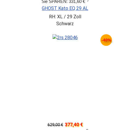
*)
Sie SPAREN: 331,60 €
GHOST Kato EQ 29 AL
RH: XL / 29 Zoll
Schwarz
-40%
377,40 €
629,00 €