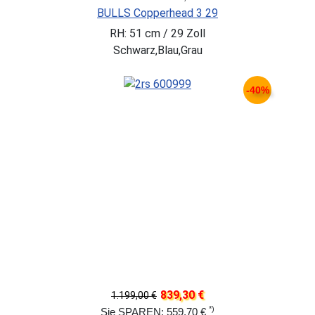
BULLS Copperhead 3 29
RH: 51 cm / 29 Zoll
Schwarz,Blau,Grau
-40%
839,30 €
1.199,00 €
*)
Sie SPAREN: 559,70 €