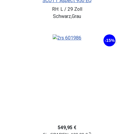
SCOTT Aspect 950 EQ
RH: L / 29 Zoll
Schwarz,Grau
-15%
549,95 €
*)