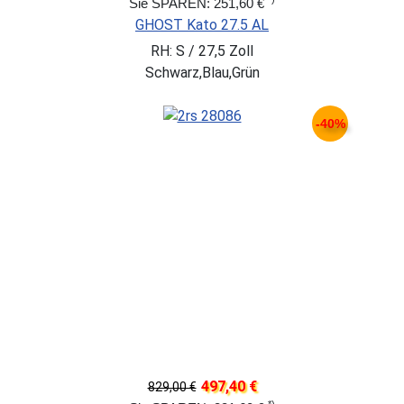
Sie SPAREN: 251,60 €
GHOST Kato 27.5 AL
RH: S / 27,5 Zoll
Schwarz,Blau,Grün
-40%
497,40 €
829,00 €