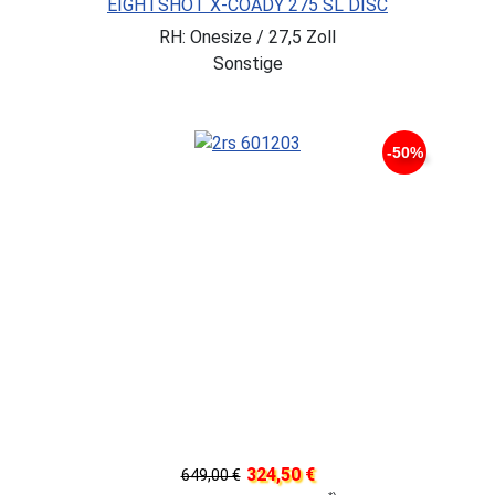
EIGHTSHOT X-COADY 275 SL DISC
RH: Onesize / 27,5 Zoll
Sonstige
-50%
324,50 €
649,00 €