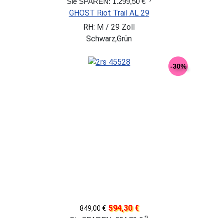
Sie SPAREN: 1.299,50 €
GHOST Riot Trail AL 29
RH: M / 29 Zoll
Schwarz,Grün
-30%
594,30 €
849,00 €
*)