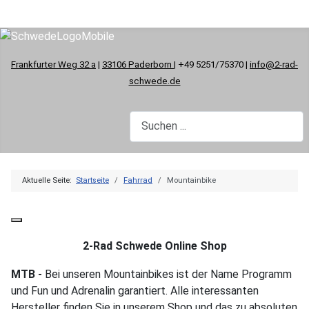
Frankfurter Weg 32 a
|
33106 Paderborn
| +49 5251/75370 |
info@2-rad-
schwede.de
Aktuelle Seite:
Startseite
Fahrrad
Mountainbike
2-Rad Schwede Online Shop
MTB -
Bei unseren Mountainbikes ist der Name Programm
und Fun und Adrenalin garantiert. Alle interessanten
Hersteller finden Sie in unserem Shop und das zu absoluten