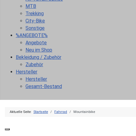
MTB
Trekking
City-Bike
Sonstige
%ANGEBOTE%
Angebote
Neu im Shop
Bekleidung / Zubehör
Zubehör
Hersteller
Hersteller
Gesamt-Bestand
Aktuelle Seite:
Startseite
Fahrrad
Mountainbike