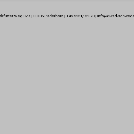
nkfurter Weg 32 a
|
33106 Paderborn
| +49 5251/75370 |
info@2-rad-schwed