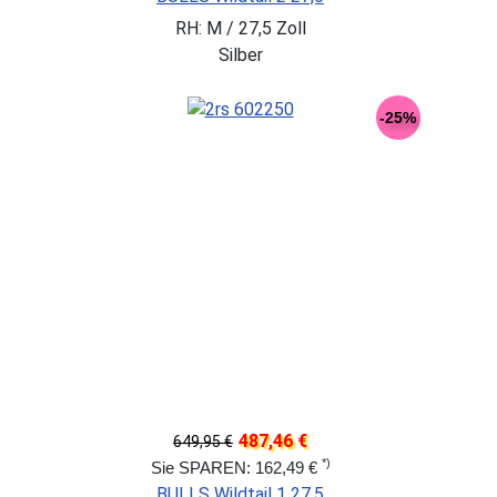
RH: M / 27,5 Zoll
Silber
-25%
487,46 €
649,95 €
*)
Sie SPAREN: 162,49 €
BULLS Wildtail 1 27,5