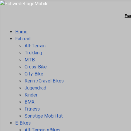
Fra
Home
Fahrrad
All-Terrain
Trekking
MTB
Cross-Bike
City-Bike
Renn-/Gravel Bikes
Jugendrad
Kinder
BMX
Fitness
Sonstige Mobilität
E-Bikes
All-Terrain eBikes