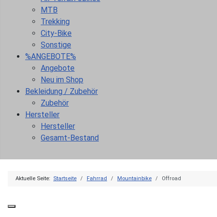
MTB
Trekking
City-Bike
Sonstige
%ANGEBOTE%
Angebote
Neu im Shop
Bekleidung / Zubehör
Zubehör
Hersteller
Hersteller
Gesamt-Bestand
Aktuelle Seite:
Startseite
Fahrrad
Mountainbike
Offroad