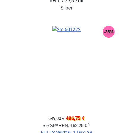
RH: L / 27,5 Zoll
Silber
-25%
486,75 €
649,00 €
*)
Sie SPAREN: 162,25 €
BULLS Wildtail 1 Disc 29