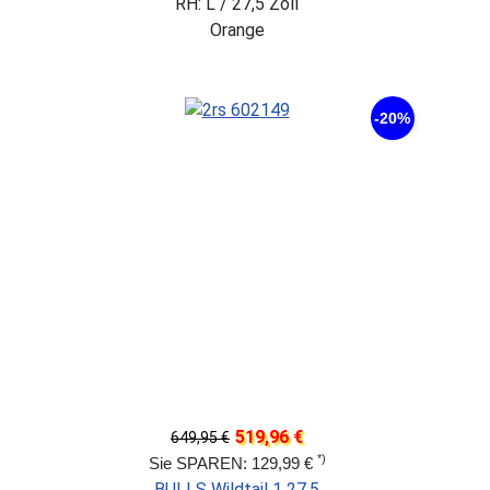
RH: L / 27,5 Zoll
Orange
-20%
519,96 €
649,95 €
*)
Sie SPAREN: 129,99 €
BULLS Wildtail 1 27,5