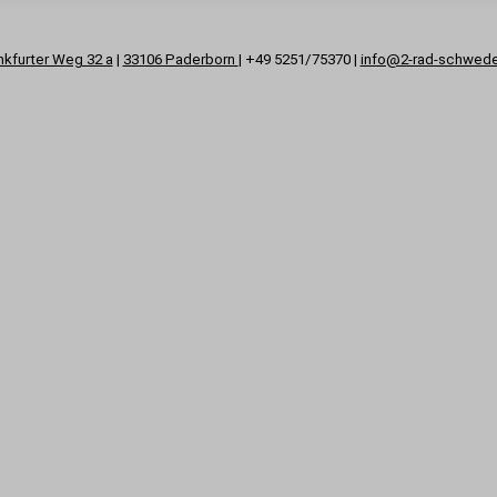
nkfurter Weg 32 a
|
33106 Paderborn
| +49 5251/75370 |
info@2-rad-schwed