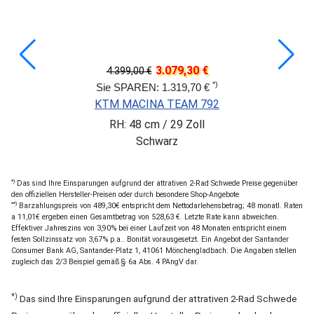
3.079,30 €
4.399,00 €
*)
Sie SPAREN: 1.319,70 €
KTM MACINA TEAM 792
RH: 48 cm / 29 Zoll
Schwarz
*)
Das sind Ihre Einsparungen aufgrund der attrativen 2-Rad Schwede Preise gegenüber
den offiziellen Hersteller-Preisen oder durch besondere Shop-Angebote
**)
Barzahlungspreis von 489,30€ entspricht dem Nettodarlehensbetrag; 48 monatl. Raten
a 11,01€ ergeben einen Gesamtbetrag von 528,63 €. Letzte Rate kann abweichen.
Effektiver Jahreszins von 3,90% bei einer Laufzeit von 48 Monaten entspricht einem
festen Sollzinssatz von 3,67% p.a.. Bonität vorausgesetzt. Ein Angebot der Santander
Consumer Bank AG, Santander-Platz 1, 41061 Mönchengladbach. Die Angaben stellen
zugleich das 2/3 Beispiel gemäß § 6a Abs. 4 PAngV dar.
*)
Das sind Ihre Einsparungen aufgrund der attrativen 2-Rad Schwede