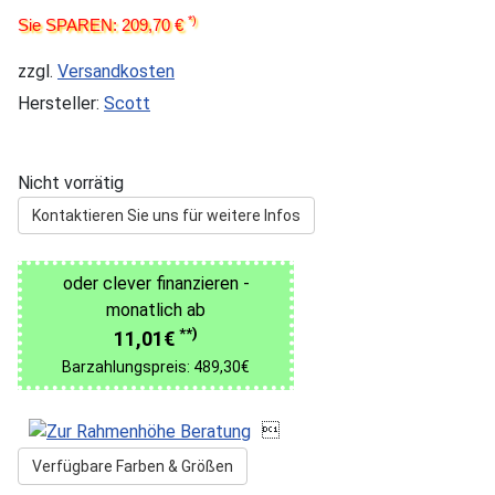
*)
Sie SPAREN: 209,70 €
zzgl.
Versandkosten
Hersteller:
Scott
Nicht vorrätig
Kontaktieren Sie uns für weitere Infos
oder clever finanzieren -
monatlich ab
**)
11,01€
Barzahlungspreis: 489,30€

Verfügbare Farben & Größen