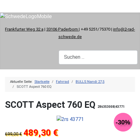
Frankfurter Weg 32 a
|
33106 Paderborn
| +49 5251/75370 |
info@2-rad-
schwede.de
Aktuelle Seite:
Startseite
Fahrrad
BULLS Nandi 27,5
SCOTT Aspect 760 EQ
SCOTT Aspect 760 EQ
286353008|43771
-30%
489,30 €
699,00 €