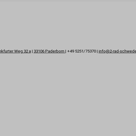
nkfurter Weg 32 a
|
33106 Paderborn
| +49 5251/75370 |
info@2-rad-schwed