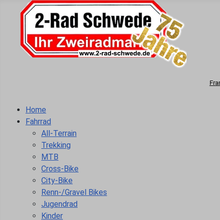
Fra
Home
Fahrrad
All-Terrain
Trekking
MTB
Cross-Bike
City-Bike
Renn-/Gravel Bikes
Jugendrad
Kinder