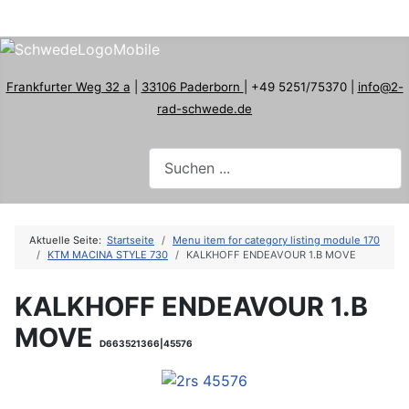
Frankfurter Weg 32 a
|
33106 Paderborn
| +49 5251/75370 |
info@2-
rad-schwede.de
Aktuelle Seite:
Startseite
Menu item for category listing module 170
KTM MACINA STYLE 730
KALKHOFF ENDEAVOUR 1.B MOVE
KALKHOFF ENDEAVOUR 1.B
MOVE
D663521366|45576