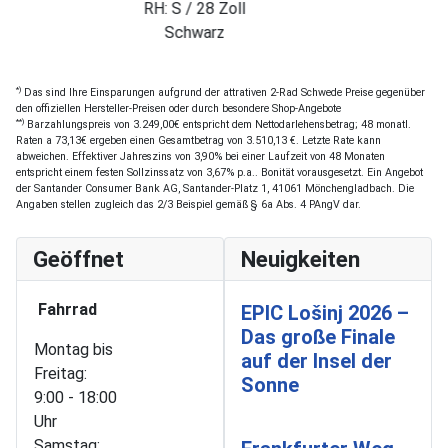
RH: S / 28 Zoll
Schwar
Schwarz
*)
Das sind Ihre Einsparungen aufgrund der attrativen 2-Rad Schwede Preise gegenüber
den offiziellen Hersteller-Preisen oder durch besondere Shop-Angebote
**)
Barzahlungspreis von 3.249,00€ entspricht dem Nettodarlehensbetrag; 48 monatl.
Raten a 73,13€ ergeben einen Gesamtbetrag von 3.510,13 €. Letzte Rate kann
abweichen. Effektiver Jahreszins von 3,90% bei einer Laufzeit von 48 Monaten
entspricht einem festen Sollzinssatz von 3,67% p.a.. Bonität vorausgesetzt. Ein Angebot
der Santander Consumer Bank AG, Santander-Platz 1, 41061 Mönchengladbach. Die
Angaben stellen zugleich das 2/3 Beispiel gemäß § 6a Abs. 4 PAngV dar.
Geöffnet
Neuigkeiten
Fahrrad
EPIC Lošinj 2026 –
Das große Finale
Montag bis
auf der Insel der
Freitag:
Sonne
9:00 - 18:00
Uhr
Samstag: