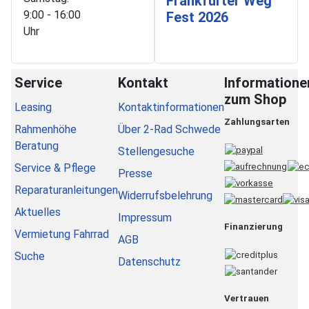
Frankfurter Weg
9:00 - 16:00
Fest 2026
Uhr
Service
Kontakt
Informatione
zum Shop
Leasing
Kontaktinformationen
Zahlungsarten
Rahmenhöhe
Über 2-Rad Schwede
Beratung
Stellengesuche
Service & Pflege
Presse
Reparaturanleitungen
Widerrufsbelehrung
Aktuelles
Impressum
Finanzierung
Vermietung Fahrrad
AGB
Suche
Datenschutz
Vertrauen