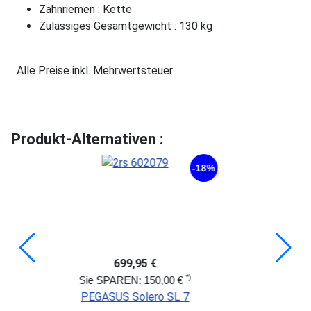
Zahnriemen : Kette
Zulässiges Gesamtgewicht : 130 kg
Alle Preise inkl. Mehrwertsteuer
Produkt-Alternativen :
-18%
699,95 €
1.0
*)
KTM AVE
SPAREN: 150,00 €
ASUS Solero SL 7
RH: 46 