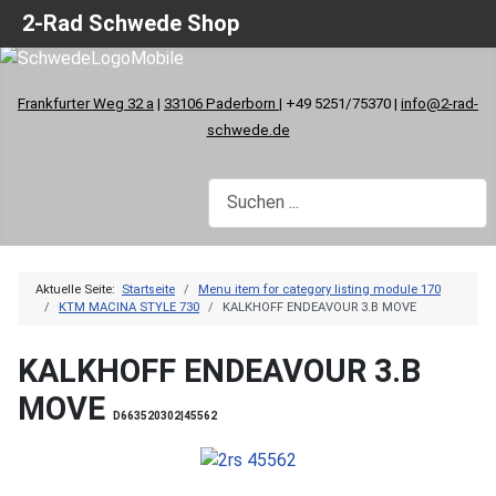
2-Rad Schwede Shop
Frankfurter Weg 32 a
|
33106 Paderborn
| +49 5251/75370 |
info@2-rad-
schwede.de
Aktuelle Seite:
Startseite
Menu item for category listing module 170
KTM MACINA STYLE 730
KALKHOFF ENDEAVOUR 3.B MOVE
KALKHOFF ENDEAVOUR 3.B
MOVE
D663520302|45562