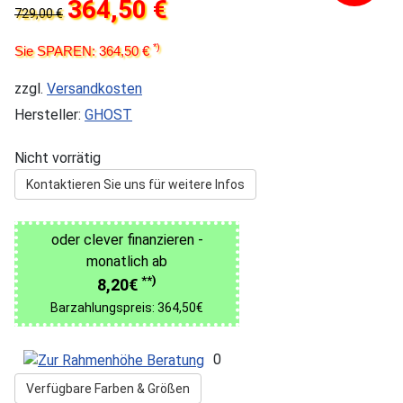
364,50 €
729,00 €
*)
Sie SPAREN: 364,50 €
zzgl.
Versandkosten
Hersteller:
GHOST
Nicht vorrätig
Kontaktieren Sie uns für weitere Infos
oder clever finanzieren -
monatlich ab
**)
8,20€
Barzahlungspreis: 364,50€
0
Verfügbare Farben & Größen