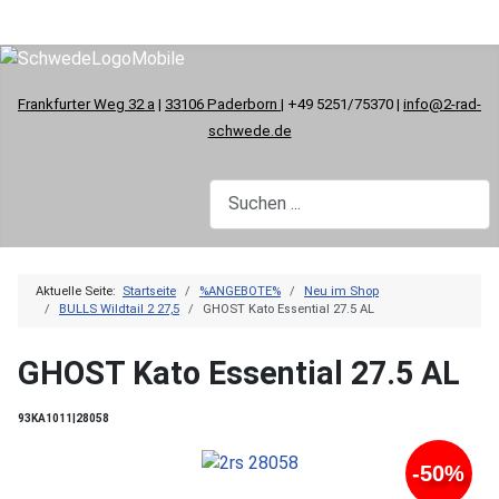
Frankfurter Weg 32 a
|
33106 Paderborn
| +49 5251/75370 |
info@2-rad-
schwede.de
Aktuelle Seite:
Startseite
%ANGEBOTE%
Neu im Shop
BULLS Wildtail 2 27,5
GHOST Kato Essential 27.5 AL
GHOST Kato Essential 27.5 AL
93KA1011|28058
-50%