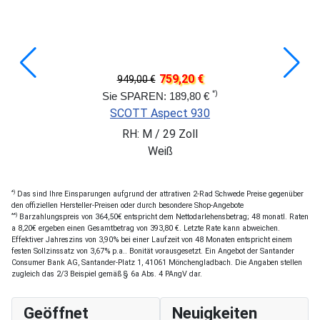
759,20 €
949,00 €
*)
Sie SPAREN: 189,80 €
SCOTT Aspect 930
RH: M / 29 Zoll
Weiß
*)
Das sind Ihre Einsparungen aufgrund der attrativen 2-Rad Schwede Preise gegenüber
den offiziellen Hersteller-Preisen oder durch besondere Shop-Angebote
**)
Barzahlungspreis von 364,50€ entspricht dem Nettodarlehensbetrag; 48 monatl. Raten
a 8,20€ ergeben einen Gesamtbetrag von 393,80 €. Letzte Rate kann abweichen.
Effektiver Jahreszins von 3,90% bei einer Laufzeit von 48 Monaten entspricht einem
festen Sollzinssatz von 3,67% p.a.. Bonität vorausgesetzt. Ein Angebot der Santander
Consumer Bank AG, Santander-Platz 1, 41061 Mönchengladbach. Die Angaben stellen
zugleich das 2/3 Beispiel gemäß § 6a Abs. 4 PAngV dar.
Geöffnet
Neuigkeiten