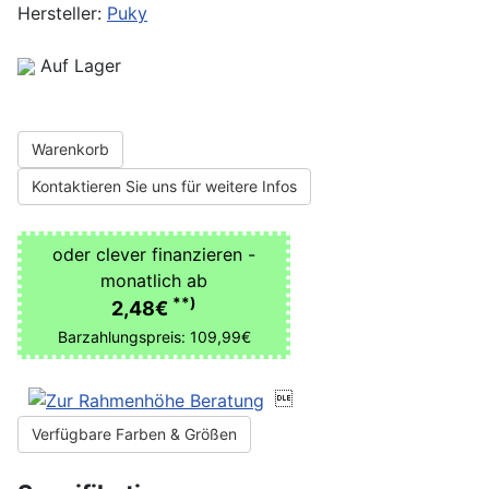
Hersteller:
Puky
Auf Lager
Warenkorb
Kontaktieren Sie uns für weitere Infos
oder clever finanzieren -
monatlich ab
**)
2,48€
Barzahlungspreis: 109,99€

Verfügbare Farben & Größen