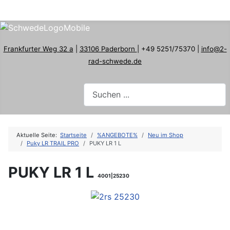
Frankfurter Weg 32 a
|
33106 Paderborn
| +49 5251/75370 |
info@2-
rad-schwede.de
Aktuelle Seite:
Startseite
%ANGEBOTE%
Neu im Shop
Puky LR TRAIL PRO
PUKY LR 1 L
PUKY LR 1 L
4001|25230