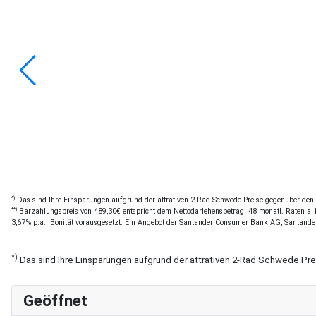
*)
Das sind Ihre Einsparungen aufgrund der attrativen 2-Rad Schwede Preise gegenüber den of
**)
Barzahlungspreis von 489,30€ entspricht dem Nettodarlehensbetrag; 48 monatl. Raten a 11
3,67% p.a.. Bonität vorausgesetzt. Ein Angebot der Santander Consumer Bank AG, Santande
*)
Das sind Ihre Einsparungen aufgrund der attrativen 2-Rad Schwede Pr
Geöffnet