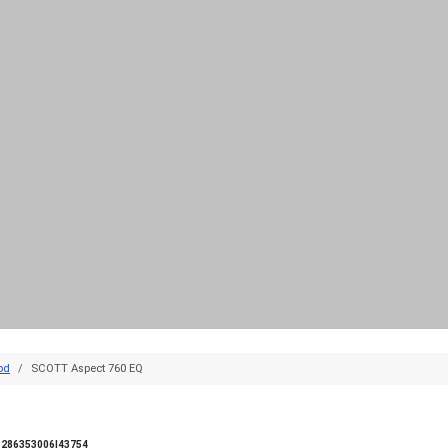
pd
SCOTT Aspect 760 EQ
286353006|43754