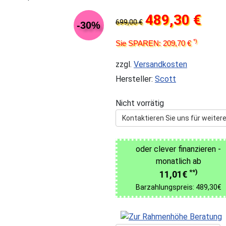
489,30 €
699,00 €
-30%
*)
Sie SPAREN: 209,70 €
zzgl.
Versandkosten
Hersteller:
Scott
Nicht vorrätig
Kontaktieren Sie uns für weitere
oder clever finanzieren -
monatlich ab
**)
11,01€
Barzahlungspreis: 489,30€