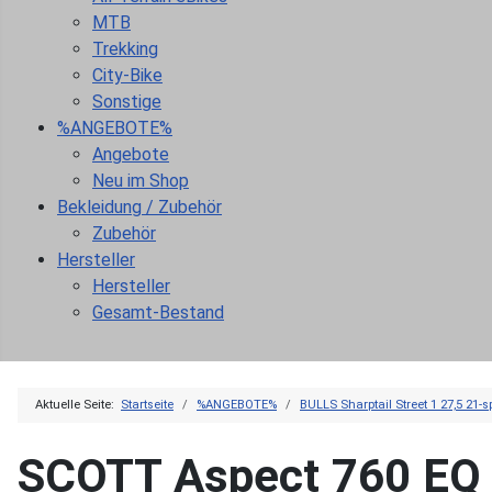
MTB
Trekking
City-Bike
Sonstige
%ANGEBOTE%
Angebote
Neu im Shop
Bekleidung / Zubehör
Zubehör
Hersteller
Hersteller
Gesamt-Bestand
Aktuelle Seite:
Startseite
%ANGEBOTE%
BULLS Sharptail Street 1 27,5 21-s
SCOTT Aspect 760 EQ