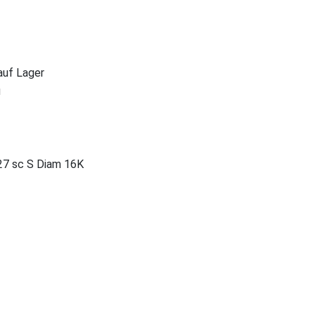
 auf Lager
u
27 sc S Diam 16K