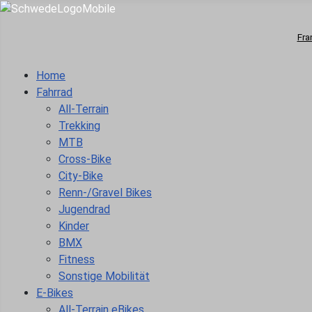
Fra
Home
Fahrrad
All-Terrain
Trekking
MTB
Cross-Bike
City-Bike
Renn-/Gravel Bikes
Jugendrad
Kinder
BMX
Fitness
Sonstige Mobilität
E-Bikes
All-Terrain eBikes