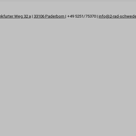
nkfurter Weg 32 a
|
33106 Paderborn
| +49 5251/75370 |
info@2-rad-schwed