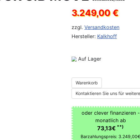
3.249,00 €
zzgl.
Versandkosten
Hersteller:
Kalkhoff
Auf Lager
Warenkorb
Kontaktieren Sie uns für weitere
oder clever finanzieren -
monatlich ab
**)
73,13€
Barzahlungspreis: 3.249,00