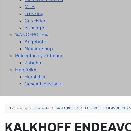
MTB
Trekking
City-Bike
Sonstige
%ANGEBOTE%
Angebote
Neu im Shop
Bekleidung / Zubehör
Zubehör
Hersteller
Hersteller
Gesamt-Bestand
Aktuelle Seite:
Startseite
%ANGEBOTE%
KALKHOFF ENDEAVOUR 1.B 
KALKHOFF ENDEAVO