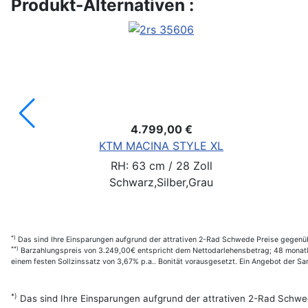
Produkt-Alternativen :
-30%
3.289,30 €
4.699,00 €
*)
Sie SPAREN: 1.409,70 €
HERCULES Futura Max I-12
RH: 49 cm / 28 Zoll
Sonstige
*)
Das sind Ihre Einsparungen aufgrund der attrativen 2-Rad Schwede Preise gegenüb
**)
Barzahlungspreis von 3.249,00€ entspricht dem Nettodarlehensbetrag; 48 monatl. 
einem festen Sollzinssatz von 3,67% p.a.. Bonität vorausgesetzt. Ein Angebot der 
*)
Das sind Ihre Einsparungen aufgrund der attrativen 2-Rad Schwe