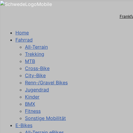
Frankf
Home
Fahrrad
All-Terrain
Trekking
MTB
Cross-Bike
City-Bike
Renn-/Gravel Bikes
Jugendrad
Kinder
BMX
Fitness
Sonstige Mobilität
E-Bikes
All-Terrain eBikes