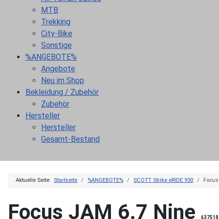
MTB
Trekking
City-Bike
Sonstige
%ANGEBOTE%
Angebote
Neu im Shop
Bekleidung / Zubehör
Zubehör
Hersteller
Hersteller
Gesamt-Bestand
Aktuelle Seite:
Startseite
%ANGEBOTE%
SCOTT Strike eRIDE 930
Focus
Focus JAM 6.7 Nine
637518