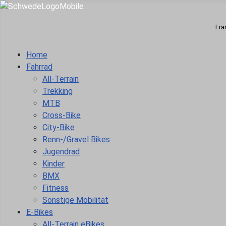
Fra
Home
Fahrrad
All-Terrain
Trekking
MTB
Cross-Bike
City-Bike
Renn-/Gravel Bikes
Jugendrad
Kinder
BMX
Fitness
Sonstige Mobilität
E-Bikes
All-Terrain eBikes