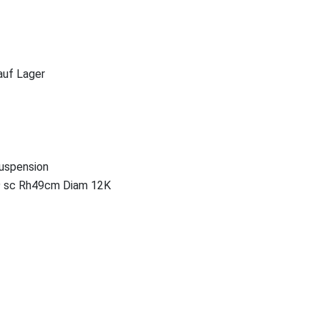
 auf Lager
uspension
9 sc Rh49cm Diam 12K