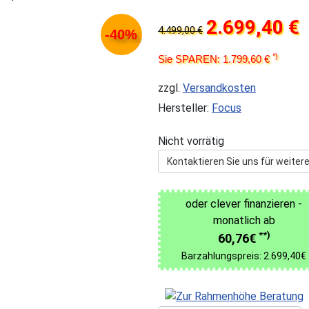
2.699,40 €
4.499,00 €
-40%
*)
Sie SPAREN: 1.799,60 €
zzgl.
Versandkosten
Hersteller:
Focus
Nicht vorrätig
Kontaktieren Sie uns für weitere
oder clever finanzieren -
monatlich ab
**)
60,76€
Barzahlungspreis: 2.699,40€