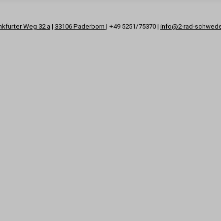
nkfurter Weg 32 a
|
33106 Paderborn
| +49 5251/75370 |
info@2-rad-schwed