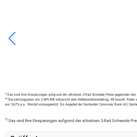
*)
Das sind Ihre Einsparungen aufgrund der attrativen 2-Rad Schwede Preise gegenüber den of
**)
Barzahlungspreis von 2.699,40€ entspricht dem Nettodarlehensbetrag; 48 monatl. Raten a 
von 3,67% p.a.. Bonität vorausgesetzt. Ein Angebot der Santander Consumer Bank AG, Sant
*)
Das sind Ihre Einsparungen aufgrund der attrativen 2-Rad Schwede Pr