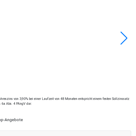
reszins von 3,90% bei einer Laufzeit von 48 Monaten entspricht einem festen Sollzinssatz
§ 6a Abs. 4 PAngV dar.
Shop-Angebote