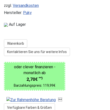
zzgl.
Versandkosten
Hersteller:
Puky
Auf Lager
Warenkorb
Kontaktieren Sie uns für weitere Infos
oder clever finanzieren -
monatlich ab
**)
2,70€
Barzahlungspreis: 119,99€

Verfügbare Farben & Größen