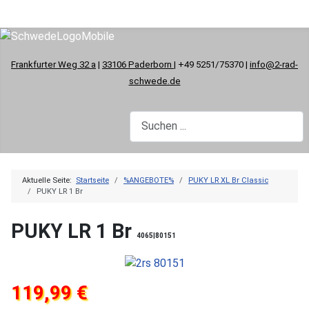
Frankfurter Weg 32 a
|
33106 Paderborn
| +49 5251/75370 |
info@2-rad-
schwede.de
Aktuelle Seite:
Startseite
%ANGEBOTE%
PUKY LR XL Br Classic
PUKY LR 1 Br
PUKY LR 1 Br
4065|80151
119,99 €