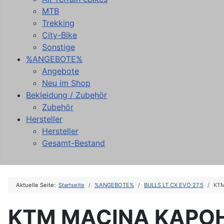
MTB
Trekking
City-Bike
Sonstige
%ANGEBOTE%
Angebote
Neu im Shop
Bekleidung / Zubehör
Zubehör
Hersteller
Hersteller
Gesamt-Bestand
Aktuelle Seite:
Startseite
%ANGEBOTE%
BULLS LT CX EVO 27,5
KTM
KTM MACINA KAPOH