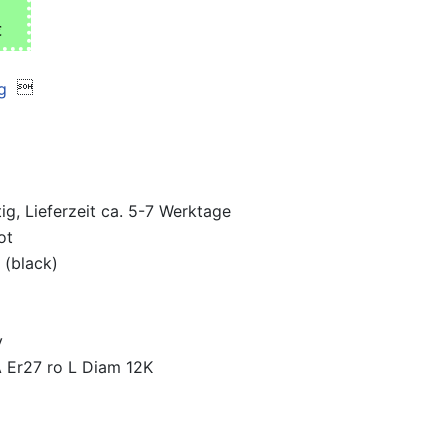
€

ig, Lieferzeit ca. 5-7 Werktage
ot
 (black)
y
Er27 ro L Diam 12K