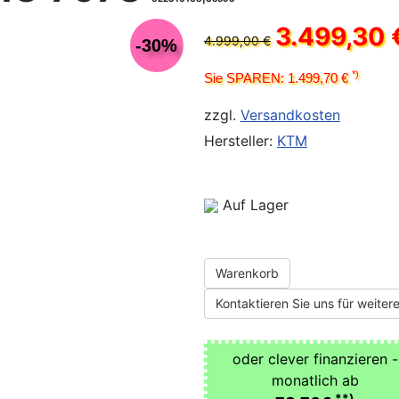
3.499,30 
4.999,00 €
-30%
*)
Sie SPAREN: 1.499,70 €
zzgl.
Versandkosten
Hersteller:
KTM
Auf Lager
Warenkorb
Kontaktieren Sie uns für weitere
oder clever finanzieren -
monatlich ab
**)