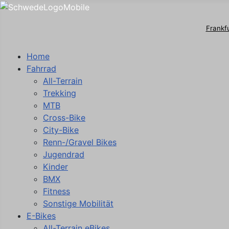
Frankf
Home
Fahrrad
All-Terrain
Trekking
MTB
Cross-Bike
City-Bike
Renn-/Gravel Bikes
Jugendrad
Kinder
BMX
Fitness
Sonstige Mobilität
E-Bikes
All-Terrain eBikes