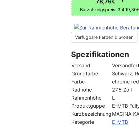
78,76€
Barzahlungspreis: 3.499,30
Verfügbare Farben & Größen
Spezifikationen
Versand
Versandfert
Grundfarbe
Schwarz, R
Farbe
chrome red
Radhöhe
27,5 Zoll
Rahmenhöhe
L
Produktguppe
E-MTB Full
Kurzbezeichnung
MACINA KA 
Kategorie
E-MTB