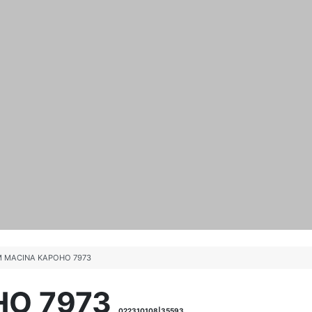
 MACINA KAPOHO 7973
O 7973
022310108|35593