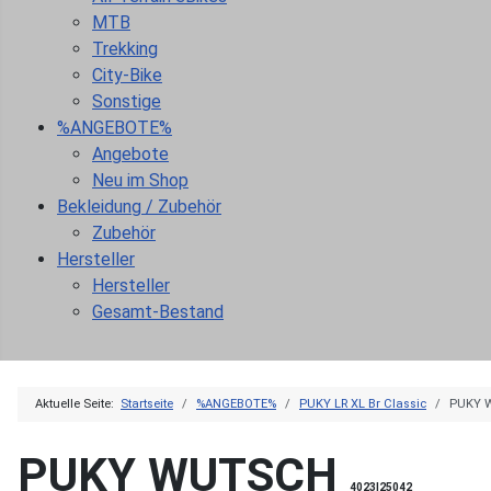
MTB
Trekking
City-Bike
Sonstige
%ANGEBOTE%
Angebote
Neu im Shop
Bekleidung / Zubehör
Zubehör
Hersteller
Hersteller
Gesamt-Bestand
Aktuelle Seite:
Startseite
%ANGEBOTE%
PUKY LR XL Br Classic
PUKY 
PUKY WUTSCH
4023|25042