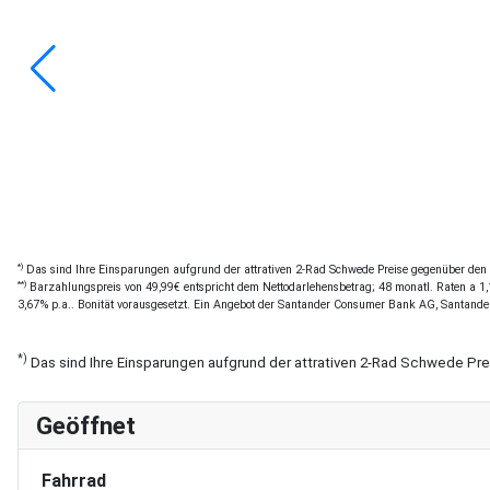
*)
Das sind Ihre Einsparungen aufgrund der attrativen 2-Rad Schwede Preise gegenüber den of
**)
Barzahlungspreis von 49,99€ entspricht dem Nettodarlehensbetrag; 48 monatl. Raten a 1,1
3,67% p.a.. Bonität vorausgesetzt. Ein Angebot der Santander Consumer Bank AG, Santande
*)
Das sind Ihre Einsparungen aufgrund der attrativen 2-Rad Schwede Pr
Geöffnet
Fahrrad