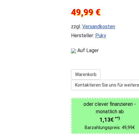
49,99 €
zzgl.
Versandkosten
Hersteller:
Puky
Auf Lager
Warenkorb
Kontaktieren Sie uns für weitere
oder clever finanzieren -
monatlich ab
**)
1,13€
Barzahlungspreis: 49,99€