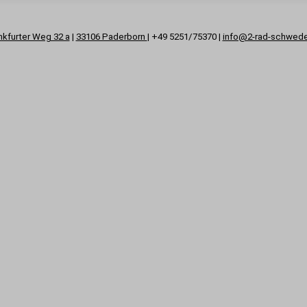
nkfurter Weg 32 a
|
33106 Paderborn
| +49 5251/75370 |
info@2-rad-schwed