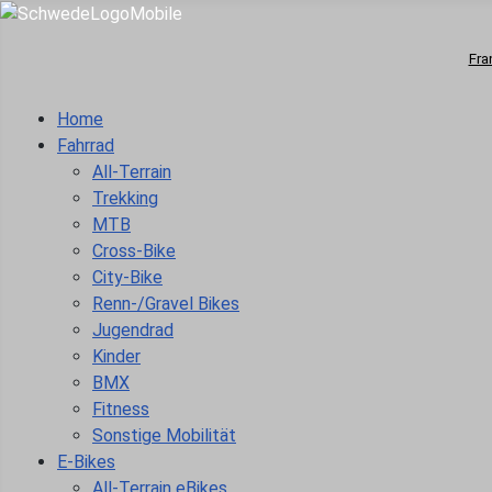
Fra
Home
Fahrrad
All-Terrain
Trekking
MTB
Cross-Bike
City-Bike
Renn-/Gravel Bikes
Jugendrad
Kinder
BMX
Fitness
Sonstige Mobilität
E-Bikes
All-Terrain eBikes