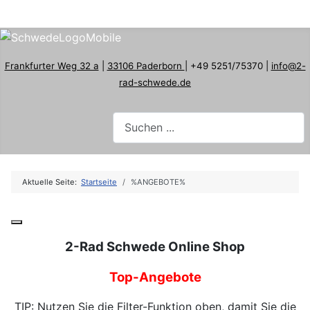
Frankfurter Weg 32 a
|
33106 Paderborn
| +49 5251/75370 |
info@2-
rad-schwede.de
Aktuelle Seite:
Startseite
%ANGEBOTE%
2-Rad Schwede Online Shop
Top-Angebote
TIP: Nutzen Sie die Filter-Funktion oben, damit Sie die