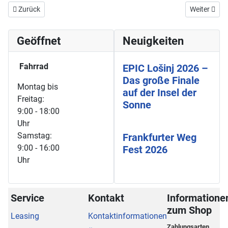
Vorheriger Beitrag: Frankfurter Weg Fest 2023 - wieder mit tollen Ra
Nächster Bei
Zurück
Weiter
Geöffnet
Neuigkeiten
Fahrrad
EPIC Lošinj 2026 –
Das große Finale
Montag bis
auf der Insel der
Freitag:
Sonne
9:00 - 18:00
Uhr
Samstag:
Frankfurter Weg
9:00 - 16:00
Fest 2026
Uhr
Service
Kontakt
Informatione
zum Shop
Leasing
Kontaktinformationen
Zahlungsarten