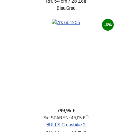
RH: 54 cm / 28 Zoll
Blau,Grau
-6%
799,95 €
*)
Sie SPAREN: 49,05 €
BULLS Crossbike 2