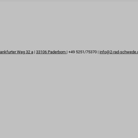
rankfurter Weg 32 a
|
33106 Paderborn
| +49 5251/75370 |
info@2-rad-schwede.