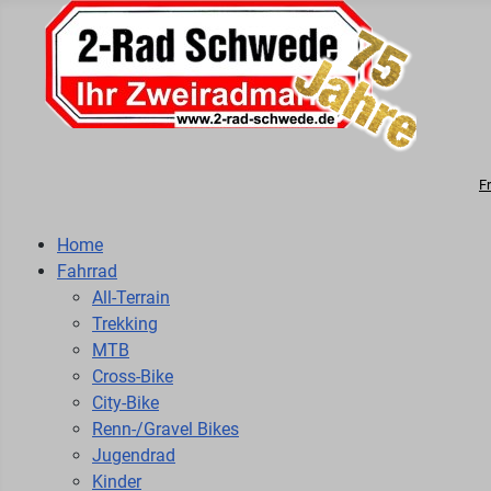
F
Home
Fahrrad
All-Terrain
Trekking
MTB
Cross-Bike
City-Bike
Renn-/Gravel Bikes
Jugendrad
Kinder