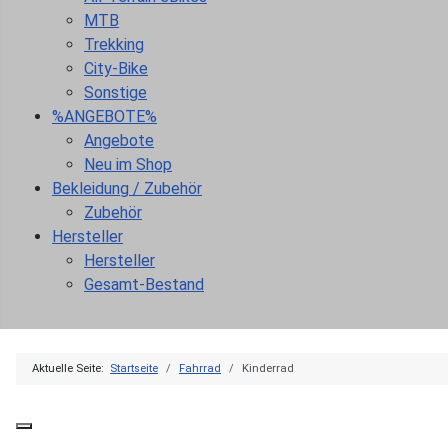
MTB
Trekking
City-Bike
Sonstige
%ANGEBOTE%
Angebote
Neu im Shop
Bekleidung / Zubehör
Zubehör
Hersteller
Hersteller
Gesamt-Bestand
Aktuelle Seite:
Startseite
Fahrrad
Kinderrad