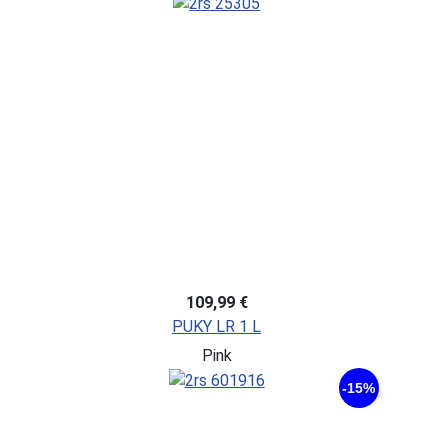
109,99 €
PUKY LR 1 L
Pink
-15%