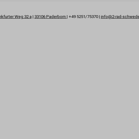
nkfurter Weg 32 a
|
33106 Paderborn
| +49 5251/75370 |
info@2-rad-schwed