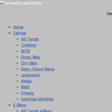
Fra
Home
Fahrrad
All-Terrain
Trekking
MTB
Cross-Bike
City-Bike
Renn-/Gravel Bikes
Jugendrad
Kinder
BMX
Fitness
Sonstige Mobilität
E-Bikes
All-Terrain eBikes