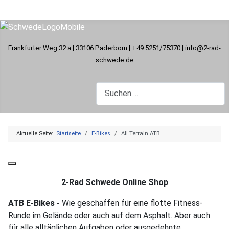
Frankfurter Weg 32 a
|
33106 Paderborn
| +49 5251/75370 |
info@2-rad-
schwede.de
Aktuelle Seite:
Startseite
E-Bikes
All Terrain ATB
2-Rad Schwede Online Shop
ATB E-Bikes -
Wie geschaffen für eine flotte Fitness-
Runde im Gelände oder auch auf dem Asphalt. Aber auch
für alle alltäglichen Aufgaben oder ausgedehnte