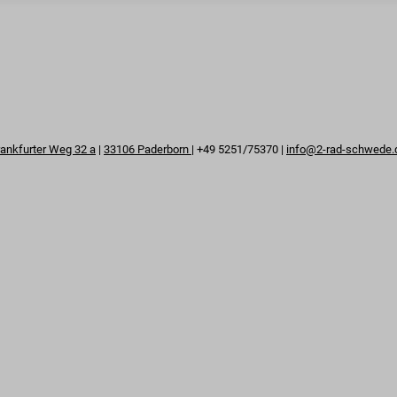
rankfurter Weg 32 a
|
33106 Paderborn
| +49 5251/75370 |
info@2-rad-schwede.