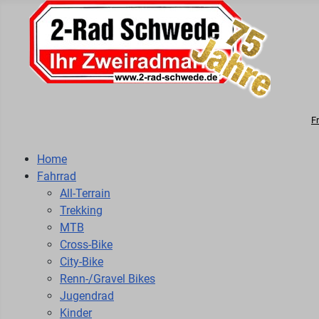
F
Home
Fahrrad
All-Terrain
Trekking
MTB
Cross-Bike
City-Bike
Renn-/Gravel Bikes
Jugendrad
Kinder