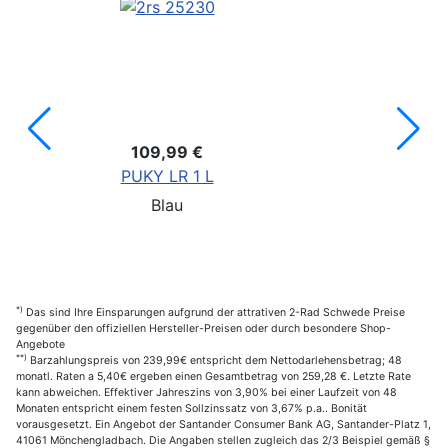
9,99 €
79,99
Y LR 1 L
PUKY L
Blau
Pin
*)
Das sind Ihre Einsparungen aufgrund der attrativen 2-Rad Schwede Preise
gegenüber den offiziellen Hersteller-Preisen oder durch besondere Shop-
Angebote
**)
Barzahlungspreis von 239,99€ entspricht dem Nettodarlehensbetrag; 48
monatl. Raten a 5,40€ ergeben einen Gesamtbetrag von 259,28 €. Letzte Rate
kann abweichen. Effektiver Jahreszins von 3,90% bei einer Laufzeit von 48
Monaten entspricht einem festen Sollzinssatz von 3,67% p.a.. Bonität
vorausgesetzt. Ein Angebot der Santander Consumer Bank AG, Santander-Platz 1,
41061 Mönchengladbach. Die Angaben stellen zugleich das 2/3 Beispiel gemäß §