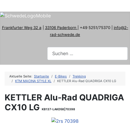
Frankfurter Weg 32 a
|
33106 Paderborn
| +49 5251/75370 |
info@2-
rad-schwede.de
Aktuelle Seite:
Startseite
E-Bikes
Trekking
KTM MACINA STYLE XL
KETTLER Alu-Rad QUADRIGA CX10 LG
KETTLER Alu-Rad QUADRIGA
CX10 LG
KB137-LAKD58|70398