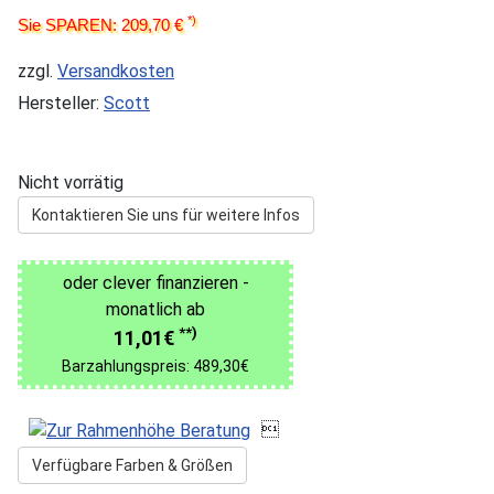
*)
Sie SPAREN: 209,70 €
zzgl.
Versandkosten
Hersteller:
Scott
Nicht vorrätig
Kontaktieren Sie uns für weitere Infos
oder clever finanzieren -
monatlich ab
**)
11,01€
Barzahlungspreis: 489,30€

Verfügbare Farben & Größen