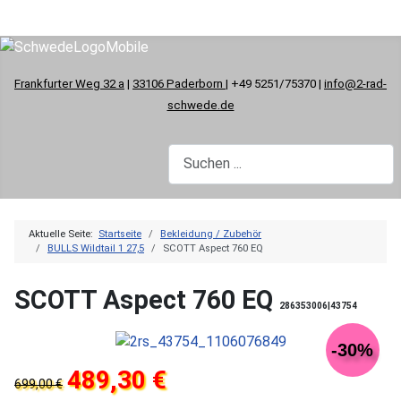
Frankfurter Weg 32 a
|
33106 Paderborn
| +49 5251/75370 |
info@2-rad-
schwede.de
Aktuelle Seite:
Startseite
Bekleidung / Zubehör
BULLS Wildtail 1 27,5
SCOTT Aspect 760 EQ
SCOTT Aspect 760 EQ
286353006|43754
-30%
489,30 €
699,00 €