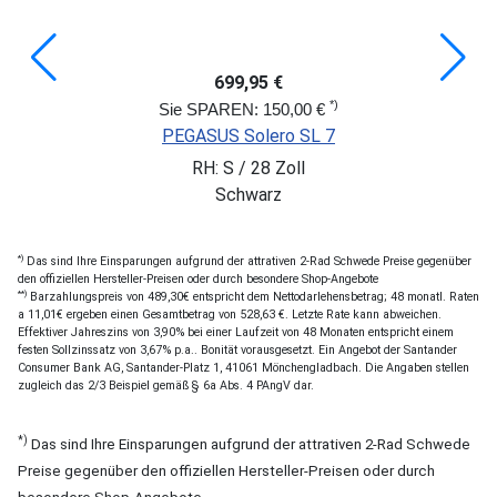
699,95 €
*)
Sie SPAREN: 150,00 €
PEGASUS Solero SL 7
RH: S / 28 Zoll
Schwarz
*)
Das sind Ihre Einsparungen aufgrund der attrativen 2-Rad Schwede Preise gegenüber
den offiziellen Hersteller-Preisen oder durch besondere Shop-Angebote
**)
Barzahlungspreis von 489,30€ entspricht dem Nettodarlehensbetrag; 48 monatl. Raten
a 11,01€ ergeben einen Gesamtbetrag von 528,63 €. Letzte Rate kann abweichen.
Effektiver Jahreszins von 3,90% bei einer Laufzeit von 48 Monaten entspricht einem
festen Sollzinssatz von 3,67% p.a.. Bonität vorausgesetzt. Ein Angebot der Santander
Consumer Bank AG, Santander-Platz 1, 41061 Mönchengladbach. Die Angaben stellen
zugleich das 2/3 Beispiel gemäß § 6a Abs. 4 PAngV dar.
*)
Das sind Ihre Einsparungen aufgrund der attrativen 2-Rad Schwede
Preise gegenüber den offiziellen Hersteller-Preisen oder durch