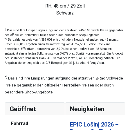
RH: 48 cm / 29 Zoll
Schwarz
*)
Das sind Ihre Einsparungen aufgrund der attrativen 2-Rad Schwede Preise gegenüber
den offiziellen Hersteller-Preisen oder durch besondere Shop-Angebote
**)
Barzahlungspreis von 4.399,00€ entspricht dem Nettodarlehensbetrag; 48 monatl.
Raten a 99,01€ ergeben einen Gesamtbetrag von 4.752,56 €. Letzte Rate kann
abweichen. Effektiver Jahreszins von 3,90% bei einer Laufzeit von 48 Monaten
entspricht einem festen Sollzinssatz von 3,67% p.a.. Bonität vorausgesetzt. Ein Angebot
der Santander Consumer Bank AG, Santander-Platz 1, 41061 Mönchengladbach. Die
Angaben stellen zugleich das 2/3 Beispiel gemäß § 6a Abs. 4 PAngV dar.
*)
Das sind Ihre Einsparungen aufgrund der attrativen 2-Rad Schwede
Preise gegenüber den offiziellen Hersteller-Preisen oder durch
besondere Shop-Angebote
Geöffnet
Neuigkeiten
Fahrrad
EPIC Lošinj 2026 –