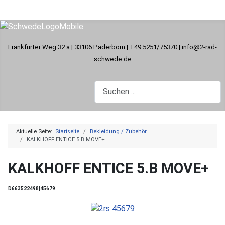
Frankfurter Weg 32 a
|
33106 Paderborn
| +49 5251/75370 |
info@2-rad-
schwede.de
Aktuelle Seite:
Startseite
Bekleidung / Zubehör
KALKHOFF ENTICE 5.B MOVE+
KALKHOFF ENTICE 5.B MOVE+
D663522498|45679