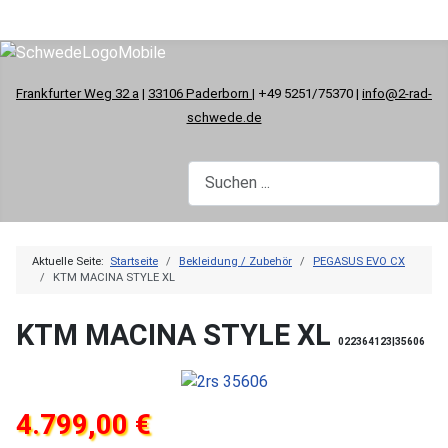
Frankfurter Weg 32 a
|
33106 Paderborn
| +49 5251/75370 |
info@2-rad-
schwede.de
Aktuelle Seite:
Startseite
Bekleidung / Zubehör
PEGASUS EVO CX
KTM MACINA STYLE XL
KTM MACINA STYLE XL
022364123|35606
4.799,00 €