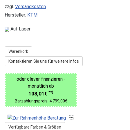
zzgl.
Versandkosten
Hersteller:
KTM
Auf Lager
Warenkorb
Kontaktieren Sie uns für weitere Infos
oder clever finanzieren -
monatlich ab
**)
108,01€
Barzahlungspreis: 4.799,00€

Verfügbare Farben & Größen