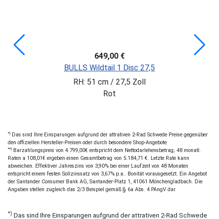
649,00 €
BULLS Wildtail 1 Disc 27,5
RH: 51 cm / 27,5 Zoll
Rot
*)
Das sind Ihre Einsparungen aufgrund der attrativen 2-Rad Schwede Preise gegenüber
den offiziellen Hersteller-Preisen oder durch besondere Shop-Angebote
**)
Barzahlungspreis von 4.799,00€ entspricht dem Nettodarlehensbetrag; 48 monatl.
Raten a 108,01€ ergeben einen Gesamtbetrag von 5.184,71 €. Letzte Rate kann
abweichen. Effektiver Jahreszins von 3,90% bei einer Laufzeit von 48 Monaten
entspricht einem festen Sollzinssatz von 3,67% p.a.. Bonität vorausgesetzt. Ein Angebot
der Santander Consumer Bank AG, Santander-Platz 1, 41061 Mönchengladbach. Die
Angaben stellen zugleich das 2/3 Beispiel gemäß § 6a Abs. 4 PAngV dar.
*)
Das sind Ihre Einsparungen aufgrund der attrativen 2-Rad Schwede