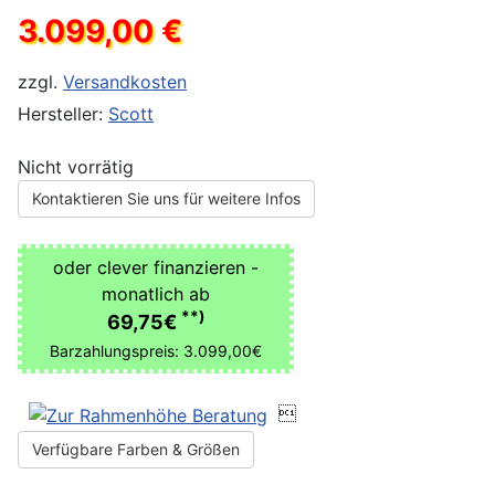
3.099,00 €
zzgl.
Versandkosten
Hersteller:
Scott
Nicht vorrätig
Kontaktieren Sie uns für weitere Infos
oder clever finanzieren -
monatlich ab
**)
69,75€
Barzahlungspreis: 3.099,00€

Verfügbare Farben & Größen