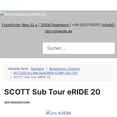
Frankfurter Weg 32 a
|
33106 Paderborn
| +49 5251/75370 |
info@2-
rad-schwede.de
Aktuelle Seite:
Startseite
Bekleidung / Zubehör
KETTLER Alu-Rad QUADRIGA COMP CX11 750
SCOTT Sub Tour eRIDE 20
SCOTT Sub Tour eRIDE 20
280789006|43596