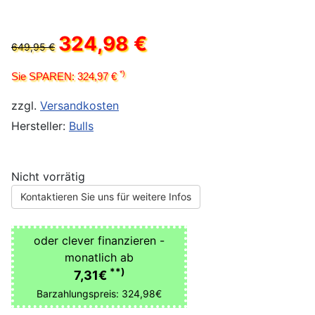
324,98 €
649,95 €
*)
Sie SPAREN: 324,97 €
zzgl.
Versandkosten
Hersteller:
Bulls
Nicht vorrätig
Kontaktieren Sie uns für weitere Infos
oder clever finanzieren -
monatlich ab
**)
7,31€
Barzahlungspreis: 324,98€