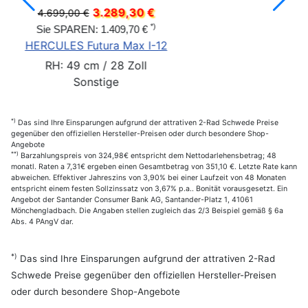
9,30 €
2.519,30
3.599,00 €
*)
9,70 €
Sie SPAREN: 1.079,70
Max I-12
PEGASUS EVO CX
 Zoll
RH: L / 28 Zoll
Grau
*)
Das sind Ihre Einsparungen aufgrund der attrativen 2-Rad Schwede Preise
gegenüber den offiziellen Hersteller-Preisen oder durch besondere Shop-
Angebote
**)
Barzahlungspreis von 324,98€ entspricht dem Nettodarlehensbetrag; 48
monatl. Raten a 7,31€ ergeben einen Gesamtbetrag von 351,10 €. Letzte Rate kann
abweichen. Effektiver Jahreszins von 3,90% bei einer Laufzeit von 48 Monaten
entspricht einem festen Sollzinssatz von 3,67% p.a.. Bonität vorausgesetzt. Ein
Angebot der Santander Consumer Bank AG, Santander-Platz 1, 41061
Mönchengladbach. Die Angaben stellen zugleich das 2/3 Beispiel gemäß § 6a
Abs. 4 PAngV dar.
*)
Das sind Ihre Einsparungen aufgrund der attrativen 2-Rad
Schwede Preise gegenüber den offiziellen Hersteller-Preisen
oder durch besondere Shop-Angebote