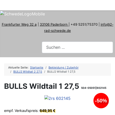
Frankfurter Weg 32 a
|
33106 Paderborn
| +49 5251/75370 |
info@2-
rad-schwede.de
Aktuelle Seite:
Startseite
Bekleidung / Zubehör
BULLS Wildtail 2 27,5
BULLS Wildtail 1 27,5
BULLS Wildtail 1 27,5
504-05051|602145
-50%
empf. Verkaufspreis:
649,95 €