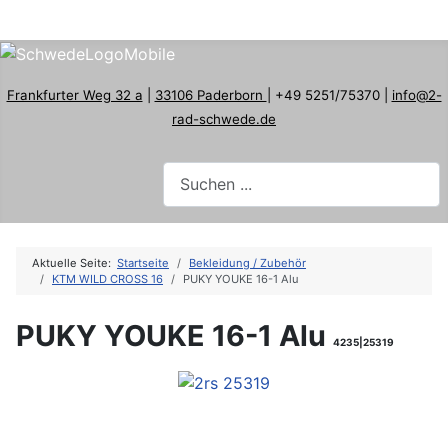
Frankfurter Weg 32 a
|
33106 Paderborn
| +49 5251/75370 |
info@2-
rad-schwede.de
Aktuelle Seite:
Startseite
Bekleidung / Zubehör
KTM WILD CROSS 16
PUKY YOUKE 16-1 Alu
PUKY YOUKE 16-1 Alu
4235|25319