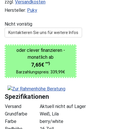
zzgl.
Versandkosten
Hersteller:
Puky
Nicht vorrätig
Kontaktieren Sie uns für weitere Infos
oder clever finanzieren -
monatlich ab
**)
7,65€
Barzahlungspreis: 339,99€
Spezifikationen
Versand
Aktuell nicht auf Lager
Grundfarbe
Weiß, Lila
Farbe
berry/white
Radhöhe
16 Zoll