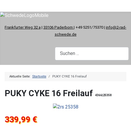
Frankfurter Weg 32 a
|
33106 Paderborn
| +49 5251/75370 |
info@2-rad-
schwede.de
Aktuelle Seite:
Startseite
PUKY CYKE 16 Freilauf
PUKY CYKE 16 Freilauf
4366|25358
339,99 €