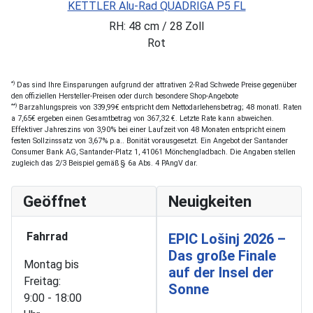
KETTLER Alu-Rad QUADRIGA P5 FL
RH: 48 cm / 28 Zoll
Rot
*)
Das sind Ihre Einsparungen aufgrund der attrativen 2-Rad Schwede Preise gegenüber
den offiziellen Hersteller-Preisen oder durch besondere Shop-Angebote
**)
Barzahlungspreis von 339,99€ entspricht dem Nettodarlehensbetrag; 48 monatl. Raten
a 7,65€ ergeben einen Gesamtbetrag von 367,32 €. Letzte Rate kann abweichen.
Effektiver Jahreszins von 3,90% bei einer Laufzeit von 48 Monaten entspricht einem
festen Sollzinssatz von 3,67% p.a.. Bonität vorausgesetzt. Ein Angebot der Santander
Consumer Bank AG, Santander-Platz 1, 41061 Mönchengladbach. Die Angaben stellen
zugleich das 2/3 Beispiel gemäß § 6a Abs. 4 PAngV dar.
Geöffnet
Neuigkeiten
Fahrrad
EPIC Lošinj 2026 –
Das große Finale
Montag bis
auf der Insel der
Freitag:
Sonne
9:00 - 18:00