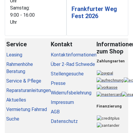
Uhr
Samstag:
Frankfurter Weg
9:00 - 16:00
Fest 2026
Uhr
Service
Kontakt
Informatione
zum Shop
Leasing
Kontaktinformationen
Zahlungsarten
Rahmenhöhe
Über 2-Rad Schwede
Beratung
Stellengesuche
Service & Pflege
Presse
Reparaturanleitungen
Widerrufsbelehrung
Aktuelles
Impressum
Finanzierung
Vermietung Fahrrad
AGB
Suche
Datenschutz