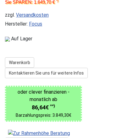
*)
Sie SPAREN: 1.649,70 €
zzgl.
Versandkosten
Hersteller:
Focus
Auf Lager
Warenkorb
Kontaktieren Sie uns für weitere Infos
oder clever finanzieren -
monatlich ab
**)
86,64€
Barzahlungspreis: 3.849,30€