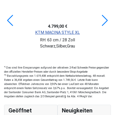
4.799,00 €
KTM MACINA STYLE XL
RH: 63 cm / 28 Zoll
Schwarz,Silber,Grau
*)
Das sind Ihre Einsparungen aufgrund der attrativen 2-Rad Schwede Preise gegenüber
den offiziellen Hersteller-Preisen oder durch besondere Shop-Angebote
**)
Barzahlungspreis von 1.619,40€ entspricht dem Nettodarlehensbetrag; 48 monatl.
Raten a 36,45€ ergeben einen Gesamtbetrag von 1.749,56 €. Letzte Rate kann
abweichen. Effektiver Jahreszins von 3,90% bei einer Laufzeit von 48 Monaten
entspricht einem festen Sollzinssatz von 3,67% p.a.. Bonität vorausgesetzt. Ein Angebot
der Santander Consumer Bank AG, Santander-Platz 1, 41061 Mönchengladbach. Die
Angaben stellen zugleich das 2/3 Beispiel gemäß § 6a Abs. 4 PAngV dar.
Geöffnet
Neuigkeiten