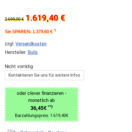
1.619,40 €
2.699,00 €
*)
Sie SPAREN: 1.379,60 €
zzgl.
Versandkosten
Hersteller:
Bulls
Nicht vorrätig
Kontaktieren Sie uns für weitere Infos
oder clever finanzieren -
monatlich ab
**)
36,45€
Barzahlungspreis: 1.619,40€