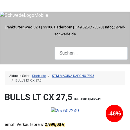
Frankfurter Weg 32 a
|
33106 Paderborn
| +49 5251/75370 |
info@2-rad-
schwede.de
Aktuelle Seite:
Startseite
KTM MACINA KAPOHO 7973
BULLS LT CX 27,5
BULLS LT CX 27,5
835-49854|602249
-46%
empf. Verkaufspreis:
2.999,00 €