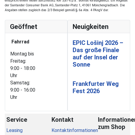
entspricht einem festen Sollzinssatz von 3,67% p.a.. Bonität vorausgesetzt. Ein Angebot
der Santander Consumer Bank AG, Santander-Platz 1, 41061 Mönchengladbach. Die
Angaben stellen zugleich das 2/3 Beispiel gemäß § 6a Abs. 4 PAngV dar.
Geöffnet
Neuigkeiten
Fahrrad
EPIC Lošinj 2026 –
Das große Finale
Montag bis
auf der Insel der
Freitag:
Sonne
9:00 - 18:00
Uhr
Samstag:
Frankfurter Weg
9:00 - 16:00
Fest 2026
Uhr
Service
Kontakt
Informatione
zum Shop
Leasing
Kontaktinformationen