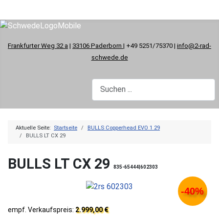
Frankfurter Weg 32 a
|
33106 Paderborn
| +49 5251/75370 |
info@2-rad-
schwede.de
Aktuelle Seite:
Startseite
BULLS Copperhead EVO 1 29
BULLS LT CX 29
BULLS LT CX 29
835-65444|602303
-40%
empf. Verkaufspreis:
2.999,00 €