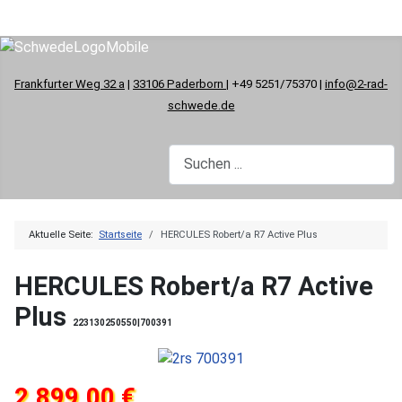
Frankfurter Weg 32 a
|
33106 Paderborn
| +49 5251/75370 |
info@2-rad-
schwede.de
Aktuelle Seite:
Startseite
HERCULES Robert/a R7 Active Plus
HERCULES Robert/a R7 Active
Plus
223130250550|700391
2.899,00 €