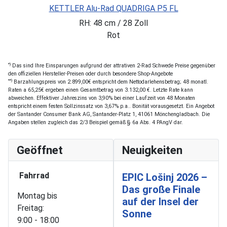
KETTLER Alu-Rad QUADRIGA P5 FL
RH: 48 cm / 28 Zoll
Rot
*)
Das sind Ihre Einsparungen aufgrund der attrativen 2-Rad Schwede Preise gegenüber
den offiziellen Hersteller-Preisen oder durch besondere Shop-Angebote
**)
Barzahlungspreis von 2.899,00€ entspricht dem Nettodarlehensbetrag; 48 monatl.
Raten a 65,25€ ergeben einen Gesamtbetrag von 3.132,00 €. Letzte Rate kann
abweichen. Effektiver Jahreszins von 3,90% bei einer Laufzeit von 48 Monaten
entspricht einem festen Sollzinssatz von 3,67% p.a.. Bonität vorausgesetzt. Ein Angebot
der Santander Consumer Bank AG, Santander-Platz 1, 41061 Mönchengladbach. Die
Angaben stellen zugleich das 2/3 Beispiel gemäß § 6a Abs. 4 PAngV dar.
Geöffnet
Neuigkeiten
Fahrrad
EPIC Lošinj 2026 –
Das große Finale
Montag bis
auf der Insel der
Freitag:
Sonne
9:00 - 18:00