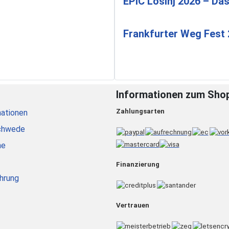
EPIC Lošinj 2026 – Das
Frankfurter Weg Fest
Informationen zum Sho
Zahlungsarten
ationen
chwede
he
Finanzierung
hrung
Vertrauen