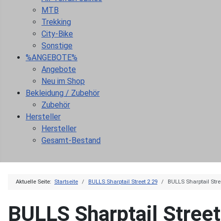
MTB
Trekking
City-Bike
Sonstige
%ANGEBOTE%
Angebote
Neu im Shop
Bekleidung / Zubehör
Zubehör
Hersteller
Hersteller
Gesamt-Bestand
Aktuelle Seite:
Startseite
BULLS Sharptail Street 2 29
BULLS Sharptail Stree
BULLS Sharptail Street