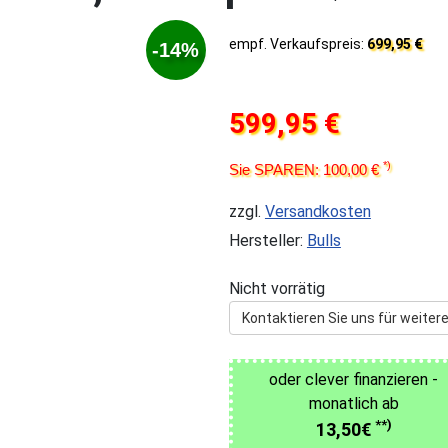
empf. Verkaufspreis:
699,95 €
-14%
599,95 €
*)
Sie SPAREN: 100,00 €
zzgl.
Versandkosten
Hersteller:
Bulls
Nicht vorrätig
Kontaktieren Sie uns für weitere
oder clever finanzieren -
monatlich ab
**)
13,50€