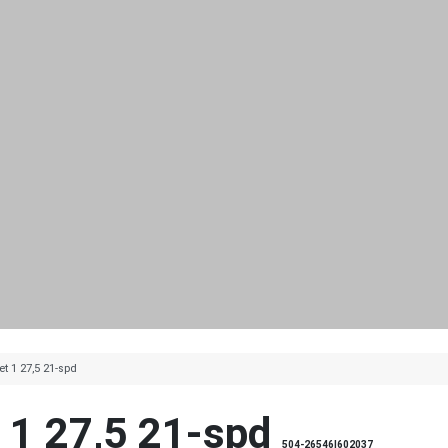
t 1 27,5 21-spd
 1 27,5 21-spd
504-26546|602037