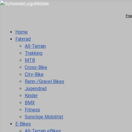
Fra
Home
Fahrrad
All-Terrain
Trekking
MTB
Cross-Bike
City-Bike
Renn-/Gravel Bikes
Jugendrad
Kinder
BMX
Fitness
Sonstige Mobilität
E-Bikes
All-Terrain eBikes