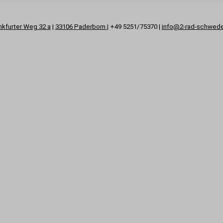
nkfurter Weg 32 a
|
33106 Paderborn
| +49 5251/75370 |
info@2-rad-schwed