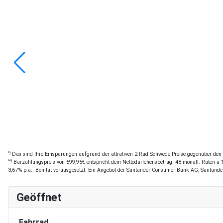
*)
Das sind Ihre Einsparungen aufgrund der attrativen 2-Rad Schwede Preise gegenüber den of
**)
Barzahlungspreis von 599,95€ entspricht dem Nettodarlehensbetrag; 48 monatl. Raten a 13
3,67% p.a.. Bonität vorausgesetzt. Ein Angebot der Santander Consumer Bank AG, Santande
Geöffnet
Fahrrad