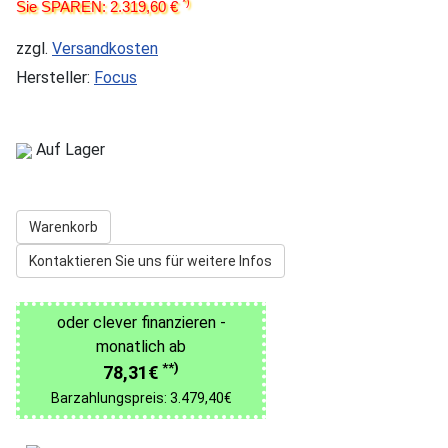
*)
Sie SPAREN: 2.319,60 €
zzgl.
Versandkosten
Hersteller:
Focus
Auf Lager
Warenkorb
Kontaktieren Sie uns für weitere Infos
oder clever finanzieren -
monatlich ab
**)
78,31€
Barzahlungspreis: 3.479,40€