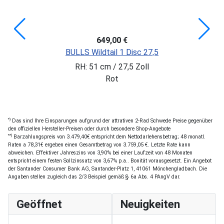
649,00 €
BULLS Wildtail 1 Disc 27,5
RH: 51 cm / 27,5 Zoll
Rot
*)
Das sind Ihre Einsparungen aufgrund der attrativen 2-Rad Schwede Preise gegenüber
den offiziellen Hersteller-Preisen oder durch besondere Shop-Angebote
**)
Barzahlungspreis von 3.479,40€ entspricht dem Nettodarlehensbetrag; 48 monatl.
Raten a 78,31€ ergeben einen Gesamtbetrag von 3.759,05 €. Letzte Rate kann
abweichen. Effektiver Jahreszins von 3,90% bei einer Laufzeit von 48 Monaten
entspricht einem festen Sollzinssatz von 3,67% p.a.. Bonität vorausgesetzt. Ein Angebot
der Santander Consumer Bank AG, Santander-Platz 1, 41061 Mönchengladbach. Die
Angaben stellen zugleich das 2/3 Beispiel gemäß § 6a Abs. 4 PAngV dar.
Geöffnet
Neuigkeiten