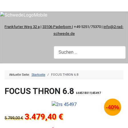
Frankfurter Weg 32 a
|
33106 Paderborn
| +49 5251/75370 |
info@2-rad-
schwede.de
Aktuelle Seite:
Startseite
FOCUS THRON 6.8
FOCUS THRON 6.8
644518011|45497
-40%
3.479,40 €
5.799,00 €