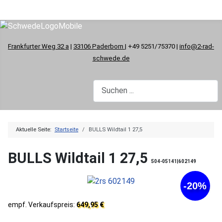
Frankfurter Weg 32 a
|
33106 Paderborn
| +49 5251/75370 |
info@2-rad-
schwede.de
Aktuelle Seite:
Startseite
BULLS Wildtail 1 27,5
BULLS Wildtail 1 27,5
504-05141|602149
-20%
empf. Verkaufspreis:
649,95 €