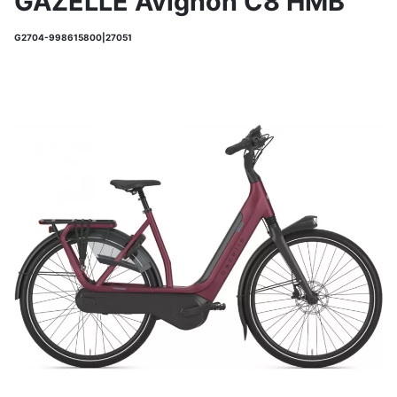
GAZELLE Avignon C8 HMB
G2704-998615800|27051