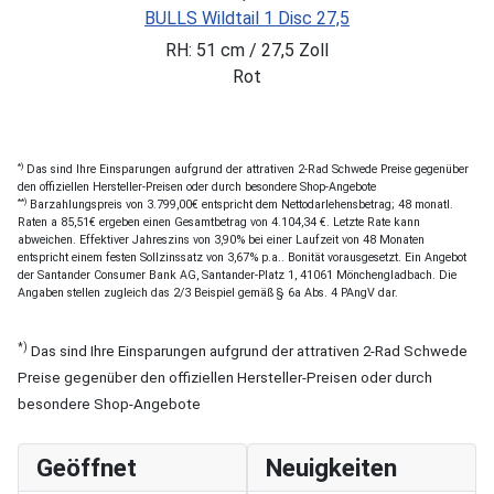
BULLS Wildtail 1 Disc 27,5
RH: 51 cm / 27,5 Zoll
Rot
*)
Das sind Ihre Einsparungen aufgrund der attrativen 2-Rad Schwede Preise gegenüber
den offiziellen Hersteller-Preisen oder durch besondere Shop-Angebote
**)
Barzahlungspreis von 3.799,00€ entspricht dem Nettodarlehensbetrag; 48 monatl.
Raten a 85,51€ ergeben einen Gesamtbetrag von 4.104,34 €. Letzte Rate kann
abweichen. Effektiver Jahreszins von 3,90% bei einer Laufzeit von 48 Monaten
entspricht einem festen Sollzinssatz von 3,67% p.a.. Bonität vorausgesetzt. Ein Angebot
der Santander Consumer Bank AG, Santander-Platz 1, 41061 Mönchengladbach. Die
Angaben stellen zugleich das 2/3 Beispiel gemäß § 6a Abs. 4 PAngV dar.
*)
Das sind Ihre Einsparungen aufgrund der attrativen 2-Rad Schwede
Preise gegenüber den offiziellen Hersteller-Preisen oder durch
besondere Shop-Angebote
Geöffnet
Neuigkeiten