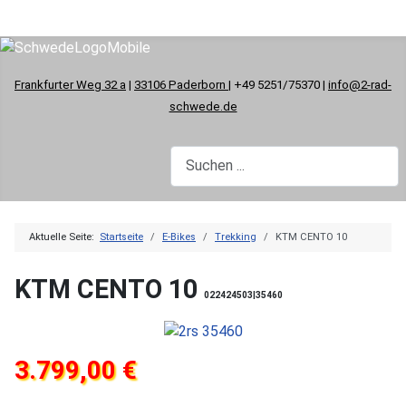
Frankfurter Weg 32 a
|
33106 Paderborn
| +49 5251/75370 |
info@2-rad-
schwede.de
Aktuelle Seite:
Startseite
E-Bikes
Trekking
KTM CENTO 10
KTM CENTO 10
022424503|35460
3.799,00 €