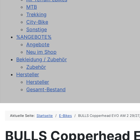
MTB
Trekking
City-Bike
Sonstige
%ANGEBOTE%
Angebote
Neu im Shop
Bekleidung / Zubehör
Zubehör
Hersteller
Hersteller
Gesamt-Bestand
Aktuelle Seite:
Startseite
E-Bikes
BULLS Copperhead EVO AM 2 29/27
BULLS Copperhead E