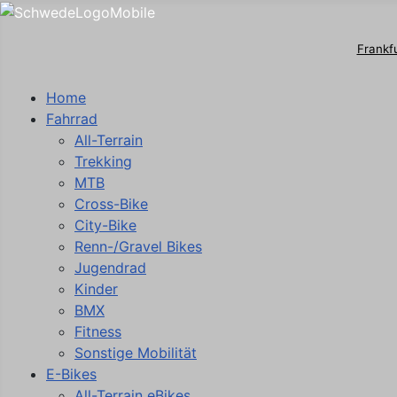
Frankf
Home
Fahrrad
All-Terrain
Trekking
MTB
Cross-Bike
City-Bike
Renn-/Gravel Bikes
Jugendrad
Kinder
BMX
Fitness
Sonstige Mobilität
E-Bikes
All-Terrain eBikes