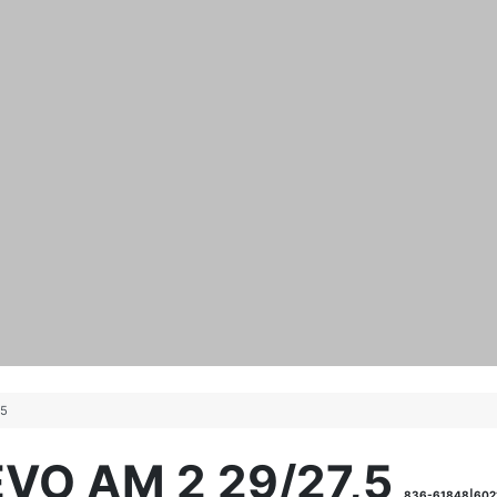
,5
VO AM 2 29/27,5
836-61848|602