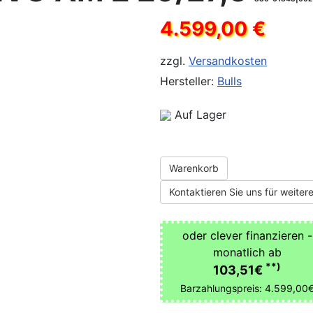
4.599,00 €
zzgl.
Versandkosten
Hersteller:
Bulls
Auf Lager
Warenkorb
Kontaktieren Sie uns für weitere
oder clever finanzieren -
monatlich ab
**)
103,51€
Barzahlungspreis: 4.599,00