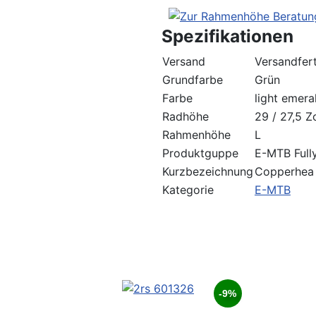
Spezifikationen
Versand
Versandfert
Grundfarbe
Grün
Farbe
light emera
Radhöhe
29 / 27,5 Zo
Rahmenhöhe
L
Produktguppe
E-MTB Full
Kurzbezeichnung
Copperhea 
Kategorie
E-MTB
-9%